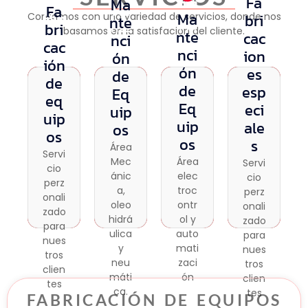
Fa
Ma
Fa
Ma
Fab
Ma
Contamos con una variedad de servicios, donde nos
bri
nte
Ma
Fab
nte
bri
basamos en la satisfacion del cliente.
rica
nte
cac
nci
nte
rica
nci
cac
ció
nci
ion
ón
nci
cio
ón
ión
n
ón
es
ón
de
nes
de
de
de
de
de
esp
esp
Eq
Equ
eq
equ
Eq
Equ
ecia
eci
ipo
uip
ipo
uip
ipo
uip
les
s
ale
os
s
os
s
os
Servi
Área
s
Área
Servi
Servi
cio
Mec
Área
Mec
Área
Servi
cio
cio
perz
ánic
elect
ánic
elec
cio
perz
perz
onali
a,
roco
a,
troc
perz
onali
onali
zado
oleo
ntrol
oleo
ontr
onali
zado
zado
para
hidrá
y
hidrá
ol y
zado
para
para
nues
ulica
auto
ulica
auto
para
nues
nues
tros
y
mati
y
mati
nues
tros
tros
clien
neu
zació
neu
zaci
tros
clien
clien
tes
máti
n
máti
ón
clien
tes
tes
ca.
ca.
tes
FABRICACIÓN DE EQUIPOS